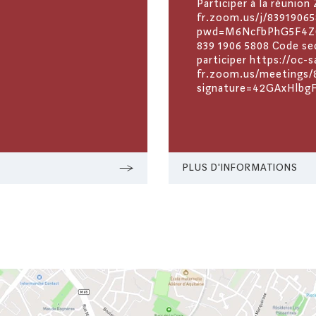
Participer à la réunio
fr.zoom.us/j/8391906
pwd=M6NcfbPhG5F4Z0Z
839 1906 5808 Code se
participer https://oc-
fr.zoom.us/meetings/8
signature=42GAxHlbg
PLUS D'INFORMATIONS
CRÉDITS
TROA
Design & Développement