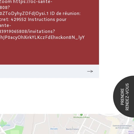
n Zoom https://oc-sante-
5808?
ToDyhyZDFdJOysi.1 ID de réunion:
cret: 429552 Instructions pour
sante-
3919065808/invitations?
FhJP0acyOhXirkYLKczFdEhxckon8N_lyY
RENDEZ-VOUS
PRENDRE