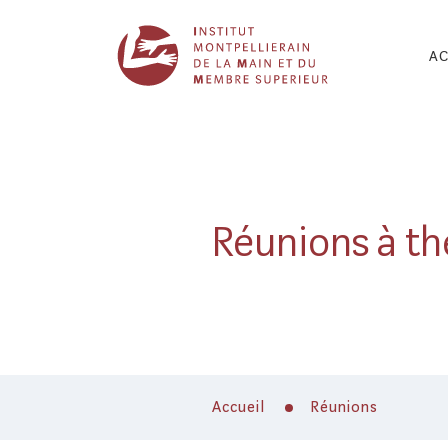
AC
1
2
3
Réunions à t
4
5
6
7
Accueil
Réunions