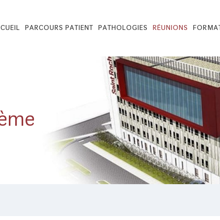
CUEIL
PARCOURS PATIENT
PATHOLOGIES
RÉUNIONS
FORMA
1
1
1
2
2
2
3
3
3
hème
4