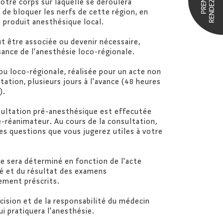
RENDEZ-VOUS
PRENDRE
votre corps sur laquelle se déroulera
t de bloquer les nerfs de cette région, en
n produit anesthésique local.
t être associée ou devenir nécessaire,
ance de l'anesthésie loco-régionale.
ou loco-régionale, réalisée pour un acte non
ation, plusieurs jours à l'avance (48 heures
).
sultation pré-anesthésique est effecutée
-réanimateur. Au cours de la consultation,
les questions que vous jugerez utiles à votre
ie sera déterminé en fonction de l'acte
té et du résultat des examens
ment préscrits.
écision et de la responsabilité du médecin
i pratiquera l'anesthésie.