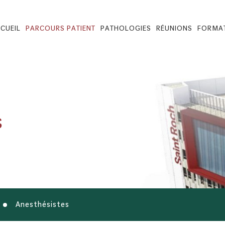
CUEIL
PARCOURS PATIENT
PATHOLOGIES
RÉUNIONS
FORMA
1
1
1
2
2
2
3
3
3
s
4
Anesthésistes