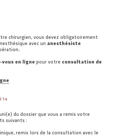
re chirurgien, vous devez obligatoirement
anesthésique avec un
anesthésiste
pération.
-vous en ligne
pour votre
consultation de
igne
8 14
ni(e) du dossier que vous a remis votre
s suivants :
linique, remis lors de la consultation avec le