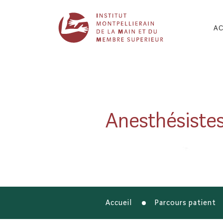
AC
1
2
3
Anesthésiste
4
5
6
7
Accueil
Parcours patient